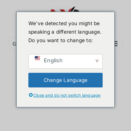
Skip
to
content
We've detected you might be
speaking a different language.
Do you want to change to:
Go to...
English
Sort by
Name
Show
24 Products
Change Language
Close and do not switch language