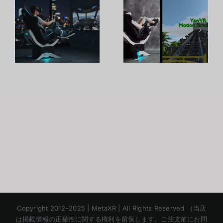
เกม VR ที่ใช้
Yaw2 VR
จุดแข็งของ
Yaw2 VR
์
ต
Korean
Copyright 2012–2025 | MetaXR | All Rights Reserved （当店
Chinese
は掲載情報の正確性に関する権利を留保します。ご注文前にお問