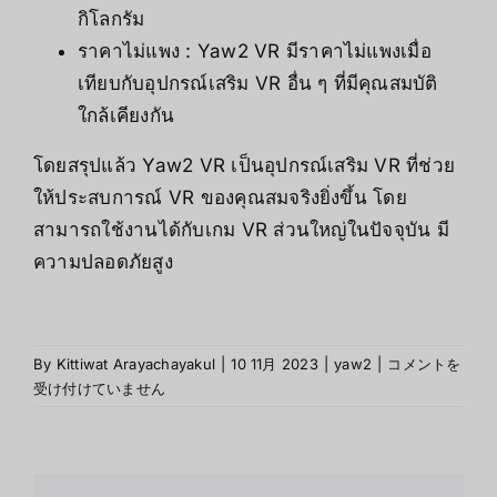
กิโลกรัม
ราคาไม่แพง : Yaw2 VR มีราคาไม่แพงเมื่อ
เทียบกับอุปกรณ์เสริม VR อื่น ๆ ที่มีคุณสมบัติ
ใกล้เคียงกัน
โดยสรุปแล้ว Yaw2 VR เป็นอุปกรณ์เสริม VR ที่ช่วย
ให้ประสบการณ์ VR ของคุณสมจริงยิ่งขึ้น โดย
สามารถใช้งานได้กับเกม VR ส่วนใหญ่ในปัจจุบัน มี
ความปลอดภัยสูง
คุณสมบัติ
By
Kittiwat Arayachayakul
|
10 11月 2023
|
yaw2
|
コメントを
ของ
受け付けていません
Yaw2
は