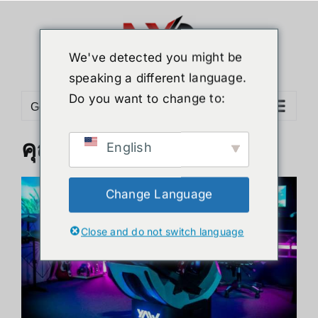
Skip
to
content
We've detected you might be
speaking a different language.
Do you want to change to:
Go to...
คุณสมบัติของ Yaw2
English
Change Language
Close and do not switch language