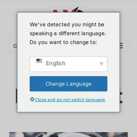
Skip
to
content
We've detected you might be
speaking a different language.
Do you want to change to:
Go to...
English
AI Talking
Change Language
Head Robot
Close and do not switch language