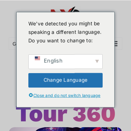
Skip
to
content
We've detected you might be
speaking a different language.
Do you want to change to:
Go to...
บริการ
English
Change Language
Virtual
Close and do not switch language
Tour 360