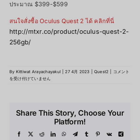
ประมาณ $399-$599
สนใจสั่งซื้อ Oculus Quest 2 ได้ คลิกที่นี่
http://mtxr.co/product/oculus-quest-2-
256gb/
รีวิว
By
Kittiwat Arayachayakul
|
27 4月 2023
|
Quest2
|
コメント
การ
を受け付けていません
ใช้
งาน
และ
คุณสมบัติ
Share This Story, Choose Your
ของ
Oculus
Platform!
Quest
2
Facebook
X
Reddit
LinkedIn
WhatsApp
Telegram
Tumblr
Pinterest
Vk
Xing
は