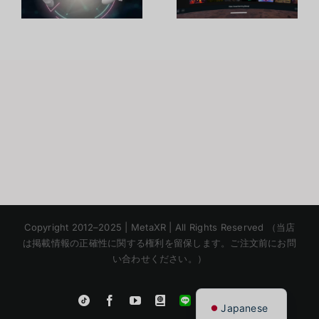
ม
Quest 2
ด้วยจุดเด่นที่
พ
น่าสนใจ
Korean
Copyright 2012–2025 | MetaXR | All Rights Reserved （当店
Chinese
は掲載情報の正確性に関する権利を留保します。ご注文前にお問
い合わせください。）
English
Thai
Instagram
Tiktok
Facebook
YouTube
Blogger
LINE
Shopee
Japanese
App