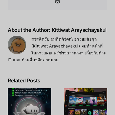
Email
About the Author:
Kittiwat Arayachayakul
สวัสดีครับ ผมกิตติวัฒน์ อารยะชัยกุล
(Kittiwat Arayachayakul) ผมทำหน้าที่
ในการแผยแพร่ข่าวสารต่างๆ เกี่ยวกับด้าน
IT และ ด้านอื่นๆอีกมากมาย
Related Posts
อ
Oculus
ี
Quest 2
อ
เกมสตรีมใน
อุปกรณ์ VR
Oculus
ที่ดีกว่าเดิม