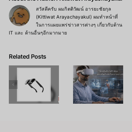
สวัสดีครับ ผมกิตติวัฒน์ อารยะชัยกุล
(Kittiwat Arayachayakul) ผมทำหน้าที่
ในการแผยแพร่ข่าวสารต่างๆ เกี่ยวกับด้าน
IT และ ด้านอื่นๆอีกมากมาย
Related Posts
เคล็ดลับ การ
เพิ่ม
R
อาชีพใน
ประสิทธิภาพ
ร
Metaverse:
การเรียนรู้
โอกาสทองที่
ของพนักงาน
คุณเตรียมตัว
ด้วย
S
ได้ตั้งแต่วันนี้
เทคโนโลยี
VR – วิถี
เถ้าแก่