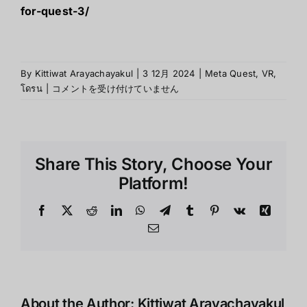
for-quest-3/
By
Kittiwat Arayachayakul
|
3 12月 2024
|
Meta Quest
,
VR
,
สอย
โดรน
|
コメントを受け付けていません
ด่วน!
แท่น
ชาร์จ
Quest
Share This Story, Choose Your
3
เทพ
Platform!
สุด
ใน
Facebook
X
Reddit
LinkedIn
WhatsApp
Telegram
Tumblr
Pinterest
Vk
Xing
จักรวาล
Email
は
About the Author:
Kittiwat Arayachayakul