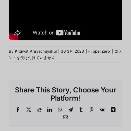
เครื่อง
By
Kittiwat Arayachayakul
|
30 3月 2023
|
FlipperZero
|
コメ
มือ
ントを受け付けていません
Hack
เพื่อ
การ
ศึกษา
Share This Story, Choose Your
は
Platform!
Facebook
X
Reddit
LinkedIn
WhatsApp
Telegram
Tumblr
Pinterest
Vk
Xing
Email