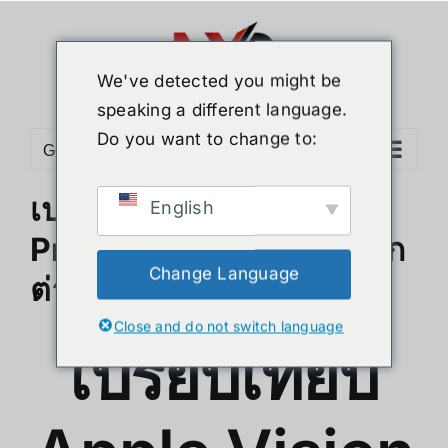
Skip
to
content
We've detected you might be
speaking a different language.
Do you want to change to:
Go to...
เปรียบเทียบ Apple Vision
English
Pro vs Meta Quest 3 แตก
Change Language
ต่างกันยังไง
Close and do not switch language
เปรียบเทียบ