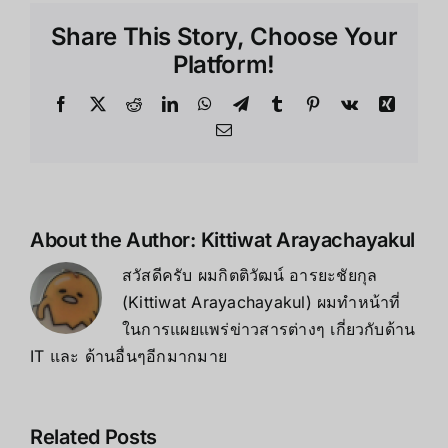
Pro
Share This Story, Choose Your
vs
Meta
Platform!
Quest
3
Facebook
X
Reddit
LinkedIn
WhatsApp
Telegram
Tumblr
Pinterest
Vk
Xing
แตก
Email
ต่าง
กัน
ยัง
ไง
は
About the Author:
Kittiwat Arayachayakul
สวัสดีครับ ผมกิตติวัฒน์ อารยะชัยกุล
(Kittiwat Arayachayakul) ผมทำหน้าที่
ในการแผยแพร่ข่าวสารต่างๆ เกี่ยวกับด้าน
IT และ ด้านอื่นๆอีกมากมาย
Related Posts