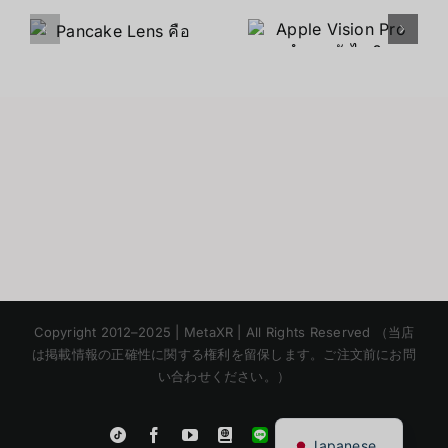
Apple
Apple
Vision Pro
Vision Pro
ทำงานยังไง
ก้าวสู่คำ
?
ว่า“โลก
เสมือน
จริง”อีกขั้น
Korean
Copyright 2012–2025 | MetaXR | All Rights Reserved （当店
Chinese
は掲載情報の正確性に関する権利を留保します。ご注文前にお問
い合わせください。）
English
Thai
Instagram
Tiktok
Facebook
YouTube
Blogger
LINE
Shopee
Japanese