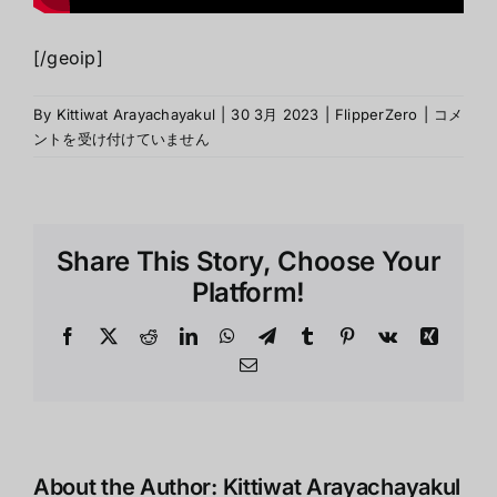
[/geoip]
Flipper
By
Kittiwat Arayachayakul
|
30 3月 2023
|
FlipperZero
|
コメ
Zero
ントを受け付けていません
คือ
อะไร
สามารถ
Hack
Share This Story, Choose Your
ได้
จริงๆ
Platform!
หรือ???
は
Facebook
X
Reddit
LinkedIn
WhatsApp
Telegram
Tumblr
Pinterest
Vk
Xing
Email
About the Author:
Kittiwat Arayachayakul