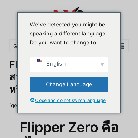
Skip
to
content
We've detected you might be
speaking a different language.
Do you want to change to:
Go to...
Flipper Zero คืออะไร
English
สามารถ Hack ได้จริงๆ
Change Language
หรือ???
Close and do not switch language
[geoip country=”TH”]
Flipper Zero คือ