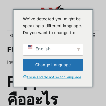
Skip
to
content
We've detected you might be
speaking a different language.
Do you want to change to:
Go to...
Flipper Zero คืออะไร
English
[geoip country=”TH”]
Change Language
Flipper Zero
Close and do not switch language
คืออะไร