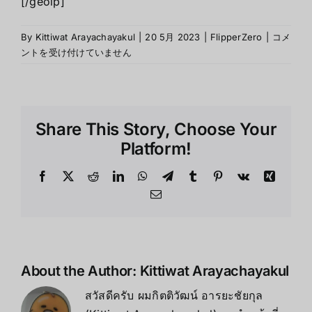
[/geoip]
Flipper
By
Kittiwat Arayachayakul
|
20 5月 2023
|
FlipperZero
|
コメ
Zero
ントを受け付けていません
คือ
อะไร
は
Share This Story, Choose Your
Platform!
Facebook
X
Reddit
LinkedIn
WhatsApp
Telegram
Tumblr
Pinterest
Vk
Xing
Email
About the Author:
Kittiwat Arayachayakul
สวัสดีครับ ผมกิตติวัฒน์ อารยะชัยกุล