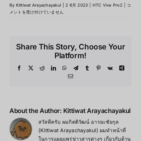
HTC
By
Kittiwat Arayachayakul
|
2 8月 2023
|
HTC Vive Pro2
|
コ
Vive
メントを受け付けていません
Pro
2
คือ
อะไร
Share This Story, Choose Your
は
Platform!
Facebook
X
Reddit
LinkedIn
WhatsApp
Telegram
Tumblr
Pinterest
Vk
Xing
Email
About the Author:
Kittiwat Arayachayakul
สวัสดีครับ ผมกิตติวัฒน์ อารยะชัยกุล
(Kittiwat Arayachayakul) ผมทำหน้าที่
ในการแผยแพร่ข่าวสารต่างๆ เกี่ยวกับด้าน