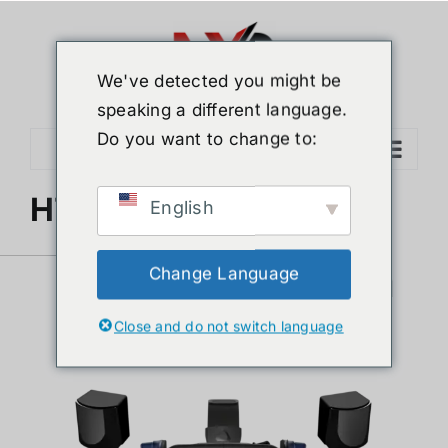
Skip
to
content
We've detected you might be
speaking a different language.
Do you want to change to:
Go to...
HTC Vive Pro 2 คืออะไร
English
HTC Vive Pro 2 คือ
Change Language
อะไร
Close and do not switch language