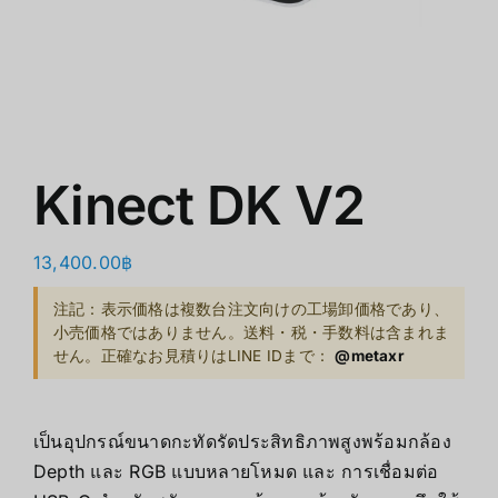
ショップ
クリアランス
会社概要
Kinect DK V2
13,400.00
฿
注記：表示価格は複数台注文向けの工場卸価格であり、
小売価格ではありません。送料・税・手数料は含まれま
せん。正確なお見積りはLINE IDまで：
@metaxr
เป็นอุปกรณ์ขนาดกะทัดรัดประสิทธิภาพสูงพร้อมกล้อง
Depth และ RGB แบบหลายโหมด และ การเชื่อมต่อ