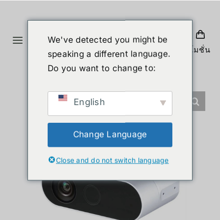
Skip
to
content
We've detected you might be
Toggle
โปรโมชั่น
speaking a different language.
Navigation
ホーム
Do you want to change to:
製品
English
ヒューマノイド
Change Language
Close and do not switch language
ニュース
サービス