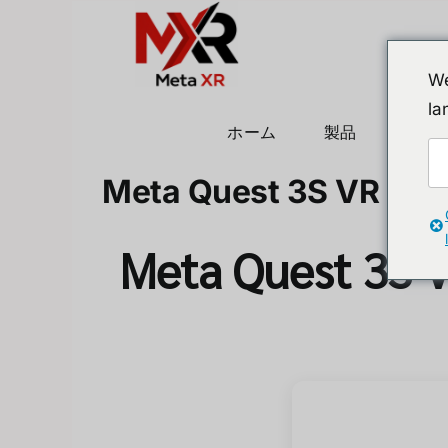
Skip
to
content
We
la
ホーム
製品
ヒュ
Meta Quest 3S VR 2025:
Meta Quest 3S V