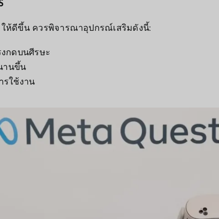
S
้ดีขึ้น ควรพิจารณาอุปกรณ์เสริมดังนี้:
งกดบนศีรษะ
นานขึ้น
ารใช้งาน