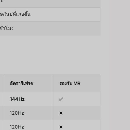
ับ
็ตใหม่ที่แรงขึ้น
ชั่วโมง
อัตรารีเฟรช
รองรับ MR
144Hz
✅
120Hz
❌
120Hz
❌