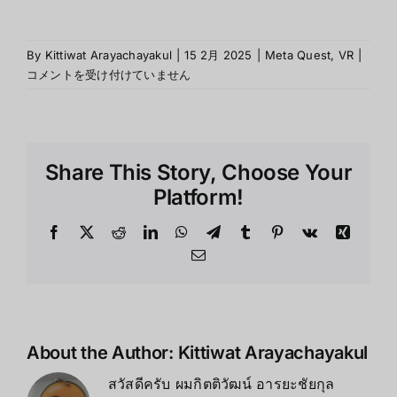
Meta
By
Kittiwat Arayachayakul
|
15 2月 2025
|
Meta Quest
,
VR
|
Ques
コメントを受け付けていません
Sale:
แนะน
เกม
VR
Share This Story, Choose Your
สุด
พิเศษ
Platform!
ใน
ราคา
Facebook
X
Reddit
LinkedIn
WhatsApp
Telegram
Tumblr
Pinterest
Vk
Xing
สุด
Email
คุ้ม
は
About the Author:
Kittiwat Arayachayakul
สวัสดีครับ ผมกิตติวัฒน์ อารยะชัยกุล