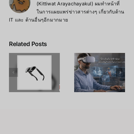
(Kittiwat Arayachayakul) ผมทำหน้าที่
ในการแผยแพร่ข่าวสารต่างๆ เกี่ยวกับด้าน
IT และ ด้านอื่นๆอีกมากมาย
Related Posts
เคล็ดลับ การ
เพิ่ม
R
อาชีพใน
ประสิทธิภาพ
ร
Metaverse:
การเรียนรู้
โอกาสทองที่
ของพนักงาน
คุณเตรียมตัว
ด้วย
S
ได้ตั้งแต่วันนี้
เทคโนโลยี
VR – วิถี
เถ้าแก่