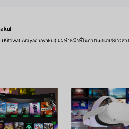
r Platform!
yakul
ุล (Kittiwat Arayachayakul) ผมทำหน้าที่ในการแผยแพร่ข่าวสารต
คุณภาพกา
ผลทางจอภ
เสียง Oc
Oculus Quest 2
Quest
อุปกรณ์ VR ที่ดีกว่า