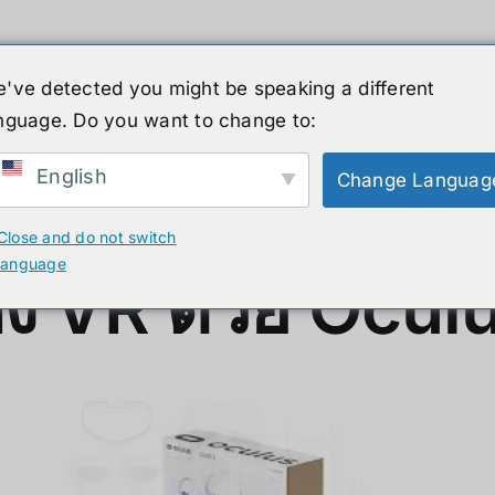
've detected you might be speaking a different
nguage. Do you want to change to:
ーマノイド
ニュース
サービス
ショップ
English
Change Languag
ulus Quest 2
Close and do not switch
language
่ง VR ด้วย Ocul