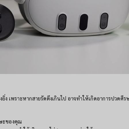
่างยิ่ง เพราะหากสายรัดตึงเกินไป อาจทำให้เกิดอาการปวดศี
รษะของคุณ