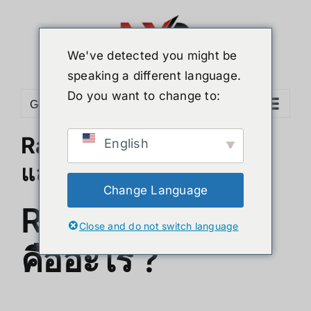
Skip
to
content
We've detected you might be
speaking a different language.
Do you want to change to:
Go to...
Raspberry Pi 5 คืออะไร ?
English
และดีกว่า Pi 4 อย่างไร
Change Language
Raspberry Pi 5
Close and do not switch language
คืออะไร ?