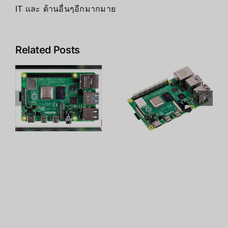
IT และ ด้านอื่นๆอีกมากมาย
Related Posts
y
19 โปรเจค
Raspberry
C
สุดเจ๋งของ
Pi 4 คืออะไร
Raspberry
Pi