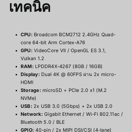
เทคนิค
CPU:
Broadcom BCM2712 2.4GHz Quad-
core 64-bit Arm Cortex-A76
GPU:
VideoCore VII / OpenGL ES 3.1,
Vulkan 1.2
RAM:
LPDDR4X-4267 (8GB / 16GB)
Display:
Dual 4K @ 60FPS ผ่าน 2x micro-
HDMI
Storage:
microSD + PCIe 2.0 x1 (M.2
NVMe)
USB:
2x USB 3.0 (5Gbps) + 2x USB 2.0
Network:
Gigabit Ethernet / Wi-Fi 802.11ac /
Bluetooth 5.0 / BLE
GPIO:
40-pin / 2x MIPI DSI/CSI (4-lane)