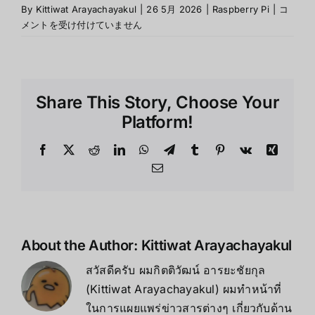
Raspber
By
Kittiwat Arayachayakul
|
26 5月 2026
|
Raspberry Pi
|
コ
Pi
メントを受け付けていません
5
คือ
อะไร
?
Share This Story, Choose Your
และ
ดี
Platform!
กว่า
Pi
Facebook
X
Reddit
LinkedIn
WhatsApp
Telegram
Tumblr
Pinterest
Vk
Xing
4
Email
อย่างไร
は
About the Author:
Kittiwat Arayachayakul
สวัสดีครับ ผมกิตติวัฒน์ อารยะชัยกุล
(Kittiwat Arayachayakul) ผมทำหน้าที่
ในการแผยแพร่ข่าวสารต่างๆ เกี่ยวกับด้าน