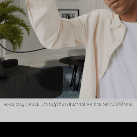
Rokid Magic Pack : การปฏิวัติประสบการณ์ AR ด้วยเทคโนโลยีล้ำสมัย