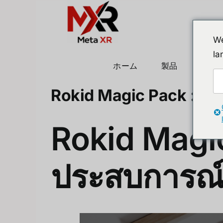
Skip
to
content
We
la
ホーム
製品
ヒュ
Rokid Magic Pack : การ
Rokid Magic
ประสบการณ์ 