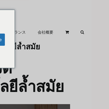
クリアランス
会社概要
e
โลยีล้ำสมัย
ติ
ยีล้ำสมัย