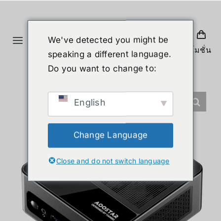
Skip
to
content
We've detected you might be
Toggle
โปรโมชั่น
speaking a different language.
Navigation
ホーム
Do you want to change to:
製品
English
ヒューマノイド
Change Language
Close and do not switch language
ニュース
サービス