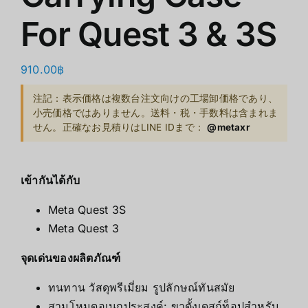
For Quest 3 & 3S
910.00
฿
注記：表示価格は複数台注文向けの工場卸価格であり、
小売価格ではありません。送料・税・手数料は含まれま
せん。正確なお見積りはLINE IDまで：
@metaxr
เข้ากันได้กับ
Meta Quest 3S
Meta Quest 3
จุดเด่นของผลิตภัณฑ์
ทนทาน วัสดุพรีเมี่ยม รูปลักษณ์ทันสมัย
สามโหมดอเนกประสงค์: ขาตั้งเดสก์ท็อปสำหรับ