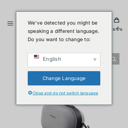
Skip
to
content
We've detected you might be
Toggle
โปรโมชั่น
speaking a different language.
Navigation
ホーム
Do you want to change to:
製品
English
ヒューマノイド
Change Language
Close and do not switch language
ニュース
サービス