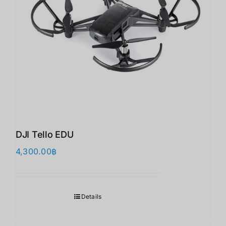
DJI Tello EDU
4,300.00
฿
Details