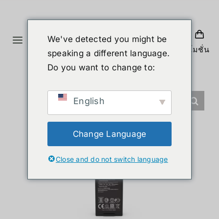
Skip
to
content
We've detected you might be
Toggle
โปรโมชั่น
speaking a different language.
Navigation
ホーム
Do you want to change to:
製品
English
ヒューマノイド
Change Language
Close and do not switch language
ニュース
サービス