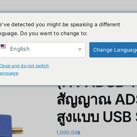
品
ヒューマノイド
ニュース
サービス
've detected you might be speaking a different
クリアランス
会社概要
nguage. Do you want to change to:
XR
B. Smart Glasses &
GPU 
Wearables
ィング
English
Change Languag
FlightAware
ty)
Ray-Ban Meta Glasses
Bestseller 
Close and do not switch
language
(FA-ADSB-PS
Xreal
Bestseller
y)
Microsoft Hololens 2
VGA Card
สัญญาณ ADS
ccessories
Supermicro
สูงแบบ USB
Computer Vi
1,000.00
฿
Mini/Micro 