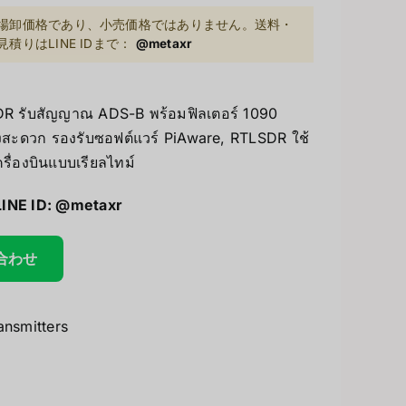
場卸価格であり、小売価格ではありません。送料・
UV Printer
りはLINE IDまで：
@metaxr
GiiKER Puzzle Games
ceivers/Transmitters
SDR รับสัญญาณ ADS-B พร้อมฟิลเตอร์ 1090
สะดวก รองรับซอฟต์แวร์ PiAware, RTLSDR ใช้
รื่องบินแบบเรียลไทม์
LINE ID:
@metaxr
い合わせ
ansmitters