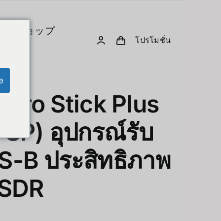
ショップ
โปรโมชั่น
とコンピューテ
クリエイティブガジェ
ットとロボット
e
 Pro Stick Plus
Computer & Peripherals
Unitree-Humanoid
P) อุปกรณ์รับ
モデル比較 – Unitree ヒューマノイド
Robodog
-B ประสิทธิภาพ
Insta360
 GPU Server
 SDR
Drone
sion Hardware
Accessories
PC & eGPU