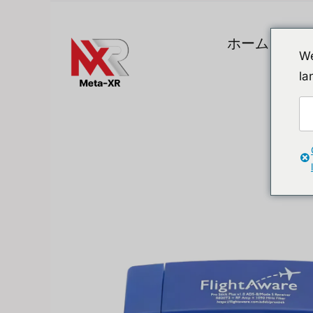
Skip
to
ホーム
製
content
We
la
トップガジェット
A. VR / AR / 
Devices
Promotion
VR (Virtual Reali
Flipper Zero 代替品
AR/MR
MR (Mixed Realit
Quest & Quest A
Apple Vision Pro