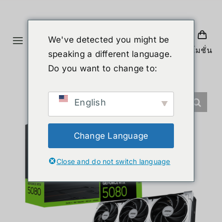
Skip
to
content
We've detected you might be
Toggle
โปรโมชั่น
speaking a different language.
Navigation
ホーム
Do you want to change to:
製品
English
ヒューマノイド
Change Language
Close and do not switch language
ニュース
サービス