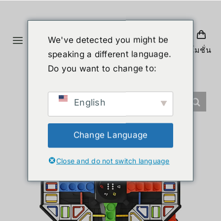
Skip
to
content
We've detected you might be
Toggle
โปรโมชั่น
speaking a different language.
Navigation
ホーム
Do you want to change to:
製品
English
ヒューマノイド
Change Language
Close and do not switch language
ニュース
サービス