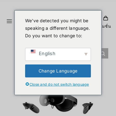
Skip
to
content
We've detected you might be
Toggle
โปรโมชั่น
speaking a different language.
Navigation
ホーム
Do you want to change to:
製品
English
ヒューマノイド
Change Language
Close and do not switch language
ニュース
サービス