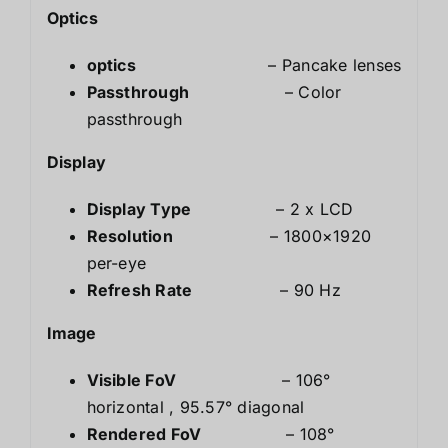
Optics
optics
– Pancake lenses
Passthrough
– Color
passthrough
Display
Display Type
– 2 x LCD
Resolution
– 1800×1920
per-eye
Refresh Rate
– 90 Hz
Image
Visible FoV
– 106°
horizontal
,
95.57° diagonal
Rendered FoV
– 108°