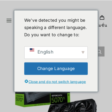
Skip
to
content
We've detected you might be
Toggle
โปรโมชั่น
speaking a different language.
Navigation
ホーム
Do you want to change to:
製品
English
ヒューマノイド
Change Language
Close and do not switch language
ニュース
サービス