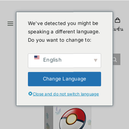
Skip
to
content
We've detected you might be
Toggle
โปรโมชั่น
speaking a different language.
Navigation
ホーム
Do you want to change to:
製品
English
ヒューマノイド
Change Language
Close and do not switch language
ニュース
サービス