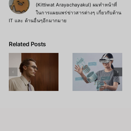
(Kittiwat Arayachayakul) ผมทำหน้าที่
ในการแผยแพร่ข่าวสารต่างๆ เกี่ยวกับด้าน
IT และ ด้านอื่นๆอีกมากมาย
Leap
เจาะลึก Intel
Related Posts
Motion
RealSense
า
Controller
D435i: สุด
2: เมื่อ Hand
ยอดกล้อง
Tracking
Depth
กลายเป็น
Camera
น
เทคโนโลยีที่
พร้อม IMU
ด
พร้อมใช้งาน
ตัวจบงาน
า
จริงในโลก
Robot และ
VR และ AR
Drone