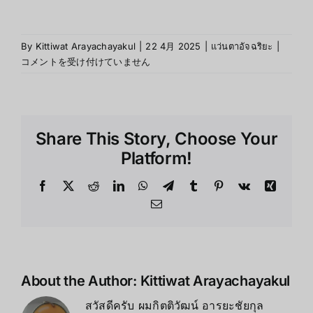
การ
By
Kittiwat Arayachayakul
|
22 4月 2025
|
แว่นตาอัจฉริยะ
|
เปลี่ยน
コメントを受け付けていません
ประสบ
การ
ทำงาน
จาก
Share This Story, Choose Your
ที่
บ้าน
Platform!
ด้วย
XREAL
Facebook
X
Reddit
LinkedIn
WhatsApp
Telegram
Tumblr
Pinterest
Vk
Xing
Light
Email
は
About the Author:
Kittiwat Arayachayakul
สวัสดีครับ ผมกิตติวัฒน์ อารยะชัยกุล