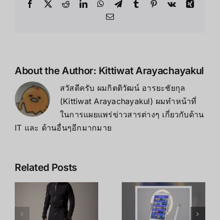
สุด
Facebook
X
Reddit
LinkedIn
WhatsApp
Telegram
Tumblr
Pinterest
Vk
Xing
ล้ำ
Email
は
About the Author:
Kittiwat Arayachayakul
สวัสดีครับ ผมกิตติวัฒน์ อารยะชัยกุล
(Kittiwat Arayachayakul) ผมทำหน้าที่
ในการแผยแพร่ข่าวสารต่างๆ เกี่ยวกับด้าน
IT และ ด้านอื่นๆอีกมากมาย
ไม่ต้องพึ่งชุด
Related Posts
Mocap: ใช้
Beyond
Intel
Imagination:
RealSense
เปิดมิติใหม่
D435i +