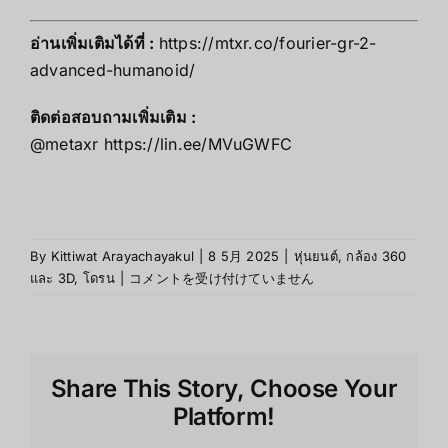
อ่านเพิ่มเติมได้ที่ :
https://mtxr.co/fourier-gr-2-
advanced-humanoid/
ติดต่อสอบถามเพิ่มเติม :
@metaxr
https://lin.ee/MVuGWFC
By
Kittiwat Arayachayakul
|
8 5月 2025
|
หุ่นยนต์
,
กล้อง 360
รู้จัก
และ 3D
,
โดรน
|
コメントを受け付けていません
Unitree
G1
หุ่น
ยนต์
Share This Story, Choose Your
ฮิว
แมน
Platform!
นอยด์