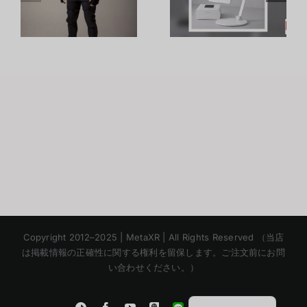
แห่งอนาคต
Python
กับนวัตกรรม
สร้างระบบ
ว
AI
วิเคราะห์
Photobooth
ท่าทาง 3 มิติ
า
(3D Pose
Estimation)
Korean
Copyright 2012–2025 | MetaXR | All Rights Reserved （当店
Chinese
は掲載情報の正確性に関する権利を留保します。ご注文前にお問
い合わせください。）
English
Thai
Instagram