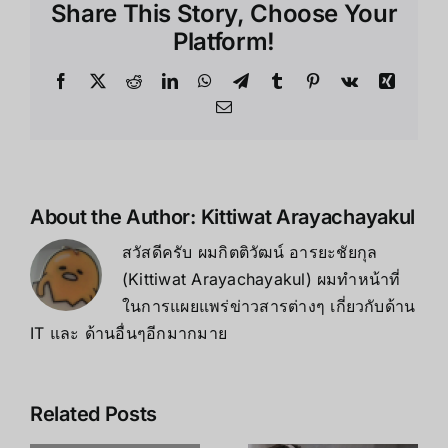
Share This Story, Choose Your
3DoF
กับ
Platform!
รุ่น
อื่น
Facebook
X
Reddit
LinkedIn
WhatsApp
Telegram
Tumblr
Pinterest
Vk
Xing
は
Email
About the Author:
Kittiwat Arayachayakul
สวัสดีครับ ผมกิตติวัฒน์ อารยะชัยกุล
(Kittiwat Arayachayakul) ผมทำหน้าที่
ในการแผยแพร่ข่าวสารต่างๆ เกี่ยวกับด้าน
IT และ ด้านอื่นๆอีกมากมาย
Related Posts
เคล็ดลับ การ
เพิ่ม