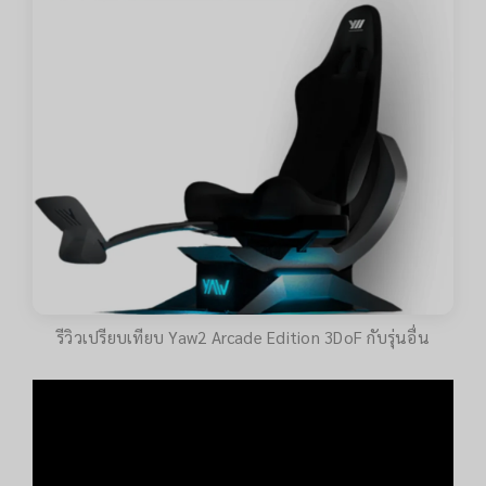
รีวิวเปรียบเทียบ Yaw2 Arcade Edition 3DoF กับรุ่นอื่น