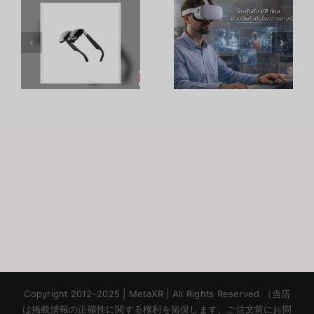
R
อาชีพใน
ประสิทธิภาพ
ร
Metaverse:
การเรียนรู้
โอกาสทองที่
ของพนักงาน
คุณเตรียมตัว
ด้วย
S
ได้ตั้งแต่วันนี้
เทคโนโลยี
VR – วิถี
เถ้าแก่
Korean
Copyright 2012–2025 | MetaXR | All Rights Reserved （当店
Chinese
は掲載情報の正確性に関する権利を留保します。ご注文前にお問