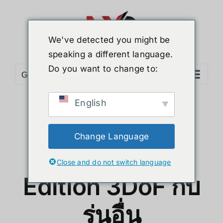
Skip
to
content
We've detected you might be
speaking a different language.
Do you want to change to:
Go to...
English
รีวิวเปรียบเทียบ!
Change Language
Yaw2 Arcade
Close and do not switch language
Edition 3DoF กับ
รุ่นอื่น