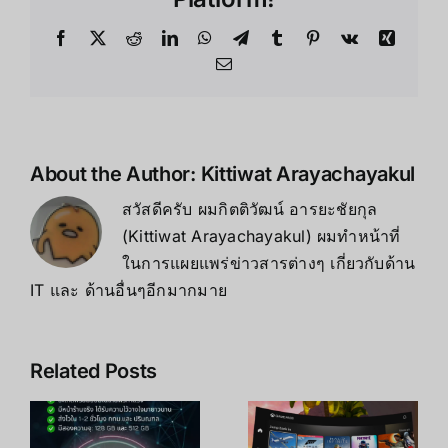
Oculus
Quest
Facebook
X
Reddit
LinkedIn
WhatsApp
Telegram
Tumblr
Pinterest
Vk
Xing
2
Email
は
About the Author:
Kittiwat Arayachayakul
สวัสดีครับ ผมกิตติวัฒน์ อารยะชัยกุล
(Kittiwat Arayachayakul) ผมทำหน้าที่
ในการแผยแพร่ข่าวสารต่างๆ เกี่ยวกับด้าน
IT และ ด้านอื่นๆอีกมากมาย
Related Posts
อ
Oculus
ี
Quest 2