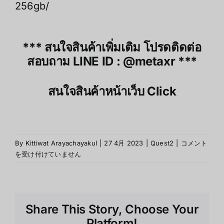
256gb/
*** สนใจสินค้าเพิ่มเติม โปรดติดต่อ
สอบถาม LINE ID :
@metaxr
***
สนใจสินค้าหน้าเว็บ
Click
คุณภาพ
By
Kittiwat Arayachayakul
|
27 4月 2023
|
Quest2
|
コメント
การ
を受け付けていません
แสดง
ผล
ทาง
จอภาพ
Share This Story, Choose Your
และ
เสียง
Platform!