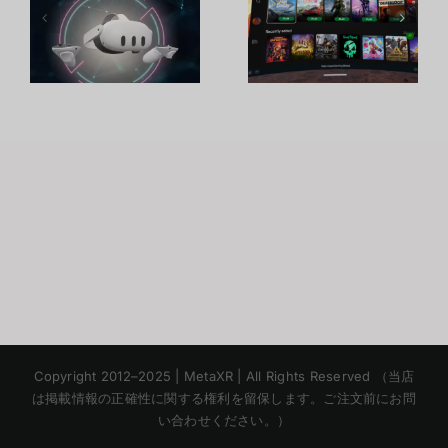
อ
เกมสตรีมใน
อุปกรณ์ VR
Oculus
ที่ดีกว่าเดิม
ม
Quest 2
ด้วยจุดเด่นที่
พ
น่าสนใจ
Korean
Copyright 2012–2025 | MetaXR | All Rights Reserved （当店
Chinese
は掲載情報の正確性に関する権利を留保します。ご注文前にお問
い合わせください。）
English