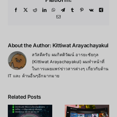
และ
เสียง
Facebook
X
Reddit
LinkedIn
WhatsApp
Telegram
Tumblr
Pinterest
Vk
Xing
Oculus
Email
Quest
2
About the Author:
Kittiwat Arayachayakul
สวัสดีครับ ผมกิตติวัฒน์ อารยะชัยกุล
(Kittiwat Arayachayakul) ผมทำหน้าที่
ในการแผยแพร่ข่าวสารต่างๆ เกี่ยวกับด้าน
IT และ ด้านอื่นๆอีกมากมาย
Related Posts
อ
Oculus
ี
Quest 2