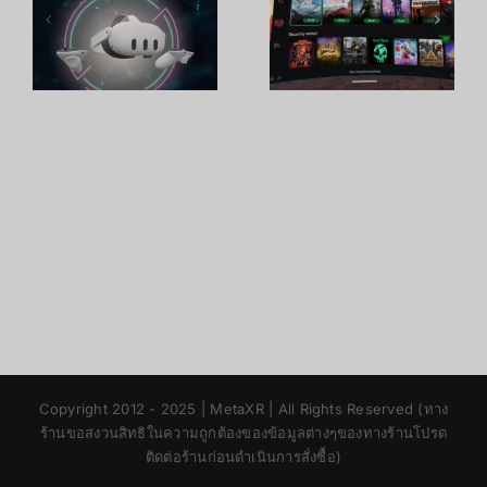
อ
เกมสตรีมใน
อุปกรณ์ VR
Oculus
ที่ดีกว่าเดิม
ม
Quest 2
ด้วยจุดเด่นที่
พ
น่าสนใจ
Japanese
Copyright 2012 - 2025 | MetaXR | All Rights Reserved (ทาง
Korean
ร้านขอสงวนสิทธิในความถูกต้องของข้อมูลต่างๆของทางร้านโปรด
ติดต่อร้านก่อนดำเนินการสั่งซื้อ)
Chinese