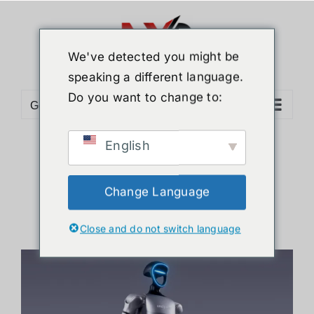
ข้าม
ไป
ยัง
We've detected you might be
เนื้อหา
speaking a different language.
Do you want to change to:
Go to...
English
Unitree G1
Change Language
Close and do not switch language