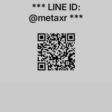
***
LINE ID:
@metaxr
***