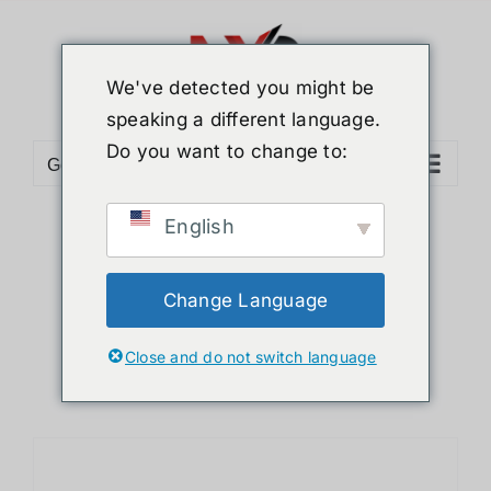
ข้าม
ไป
ยัง
We've detected you might be
เนื้อหา
speaking a different language.
Do you want to change to:
Go to...
English
Sort by
Default Order
Show
12 Products
Change Language
Close and do not switch language