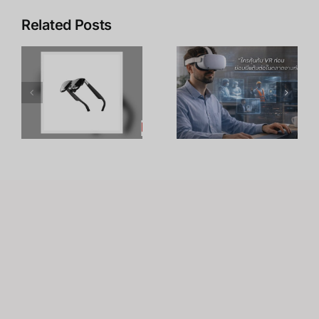
Related Posts
เคล็ดลับ การ
เพิ่ม
R
อาชีพใน
ประสิทธิภาพ
ร
Metaverse:
การเรียนรู้
โอกาสทองที่
ของพนักงาน
คุณเตรียมตัว
ด้วย
S
ได้ตั้งแต่วันนี้
เทคโนโลยี
VR – วิถี
เถ้าแก่