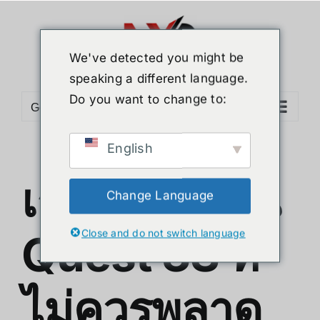
Skip
to
content
We've detected you might be
speaking a different language.
Do you want to change to:
Go to...
English
เกมน่าเล่นบน
Change Language
Close and do not switch language
Quest 3S ที่
ไม่ควรพลาด