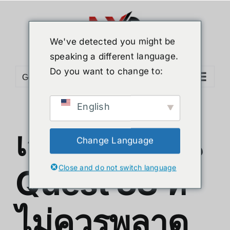
Skip
to
content
We've detected you might be
speaking a different language.
Do you want to change to:
Go to...
English
เกมน่าเล่นบน
Change Language
Close and do not switch language
Quest 3S ที่
ไม่ควรพลาด