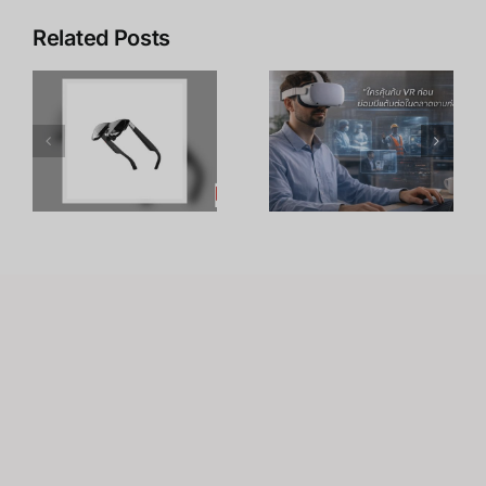
Related Posts
เคล็ดลับ การ
เพิ่ม
R
อาชีพใน
ประสิทธิภาพ
ร
Metaverse:
การเรียนรู้
โอกาสทองที่
ของพนักงาน
คุณเตรียมตัว
ด้วย
S
ได้ตั้งแต่วันนี้
เทคโนโลยี
VR – วิถี
เถ้าแก่