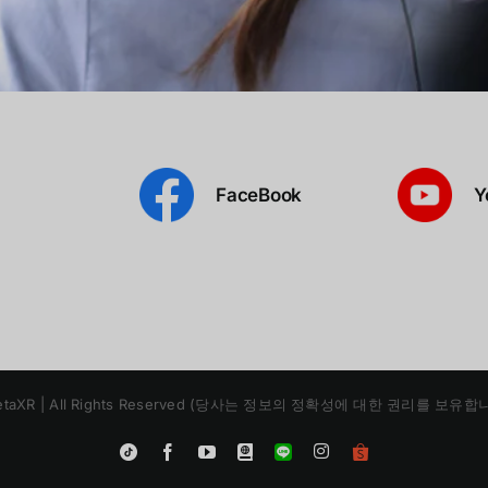
FaceBook
Y
 | MetaXR | All Rights Reserved (당사는 정보의 정확성에 대한 권리를 보
Instagram
Tiktok
Facebook
YouTube
Blogger
LINE
Shopee
App