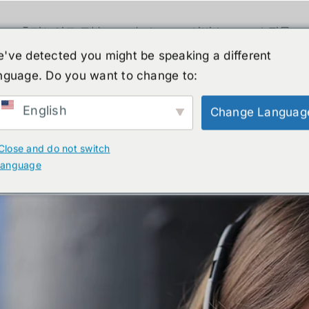
휴머노이드 로봇
뉴스
서비스
쇼핑몰
've detected you might be speaking a different
Contact Info
nguage. Do you want to change to:
English
Change Languag
Close and do not switch
language