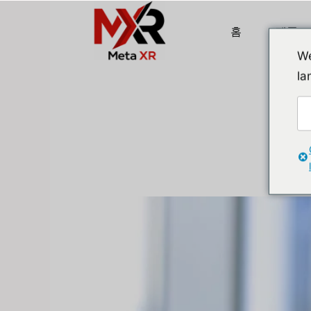
Skip
to
홈
제품
content
We
la