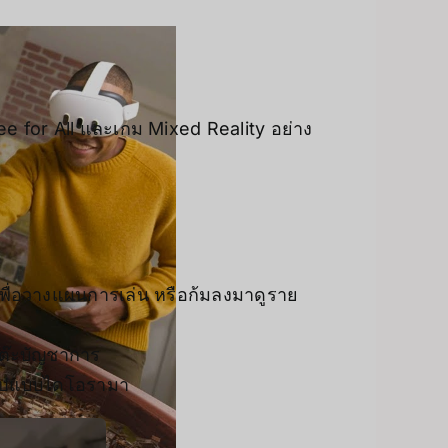
 for All และเกม Mixed Reality อย่าง
งเพื่อวางแผนการเล่น หรือก้มลงมาดูราย
โต๊ะบัญชาการ
นรูปแบบไดโอรามา