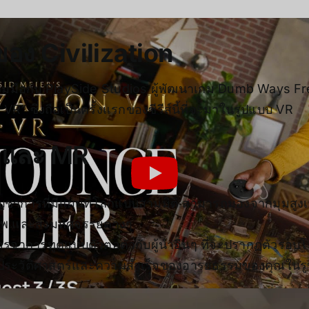
าของ
Civilization
มือกับ PlaySide Studios ผู้พัฒนาเกม Dumb Ways Free
R” ซึ่งถือเป็นครั้งแรกของซีรีส์นี้ที่จะมาในรูปแบบ VR
R และ MR
โต๊ะบัญชาการที่มีแผนที่โลกแบบสามมิติ สามารถมองจากมุมสู
 และสิ่งมหัศจรรย์ต่างๆ
รจาการทูตแบบตัวต่อตัวกับผู้นำอื่นๆ ที่จะปรากฏตัวรอบ
ะแสดงประวัติศาสตร์และความสำเร็จของอารยธรรมของคุณใ