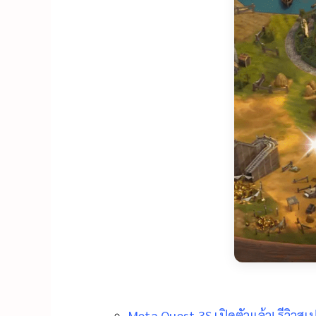
Meta Quest 3S เปิดตัวแล้ว! รีวิวส