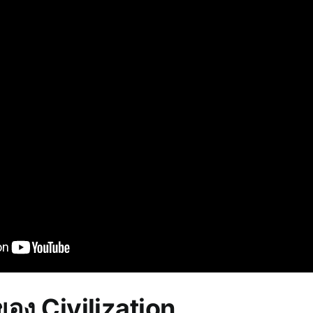
าของ
Civilization