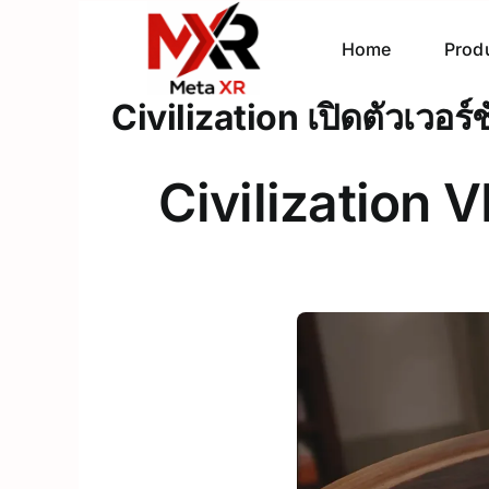
Skip
to
Home
Prod
content
Civilization เปิดตัวเวอร
Civilization V