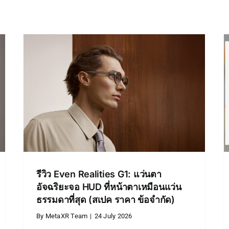
Flipper Zero คืออะไร?
อุปกรณ์มัลติทูลสายแฮกเกอร์
า
สายขาว พร้อมความจริงที่ควร
)
รู้
News
รีวิว Even Realities G1: แว่นตา
อัจฉริยะจอ HUD ที่หน้าตาเหมือนแว่น
ธรรมดาที่สุด (สเปค ราคา ข้อจำกัด)
By
MetaXR Team
|
24 July 2026