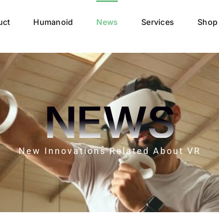
uct
Humanoid
News
Services
Shop
NEWS
New Innovations Related About VR