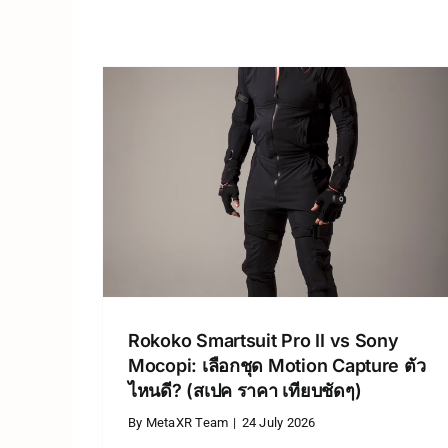
o II vs
รีวิว Even Realities G1:
อกชุด
แว่นตาอัจฉริยะจอ HUD ที่
ไหนดี?
หน้าตาเหมือนแว่นธรรมด
ัดๆ)
ที่สุด (สเปค ราคา ข้อจำกัด
 และ 3D
Uncategorized @th
แว่นตาอัจฉริยะ
Rokoko Smartsuit Pro II vs Sony
Mocopi: เลือกชุด Motion Capture ตัว
ไหนดี? (สเปค ราคา เทียบชัดๆ)
By
MetaXR Team
|
24 July 2026