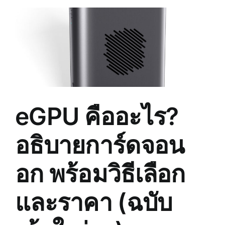
3S
vs
Quest
2
เลือก
รุ่น
ไหน
ดี?
เทียบ
eGPU คืออะไร?
ครบ
ทุก
จุด
อธิบายการ์ดจอน
อก พร้อมวิธีเลือก
และราคา (ฉบับ