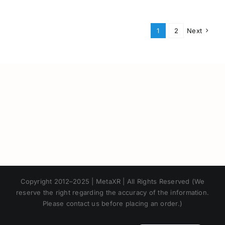
1
2
Next
Japanese
Copyright 2012–2025 | MetaXR | All Rights Reserved (We
Korean
reserve the right regarding the accuracy of the information.
Please contact us before placing an order.)
Chinese
Thai