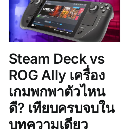
มัลติ
ทูล
สาย
แฮกเกอร์
สาย
ขาว
พร้อม
ความ
Steam Deck vs
จริง
ที่
ควร
ROG Ally เครื่อง
รู้
เกมพกพาตัวไหน
ดี? เทียบครบจบใน
บทความเดียว