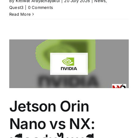
By
Kittiwat Arayachayakul
|
20 July 2026
|
News
,
Quest3
|
0 Comments
Read More
Jetson Orin
Nano vs NX: