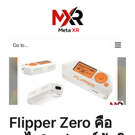
Skip
to
content
Go to...
Flipper Zero คือ