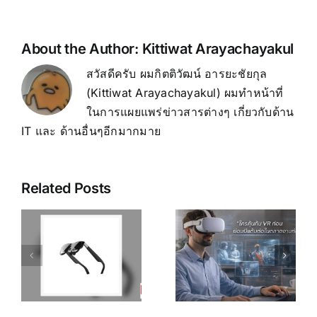
About the Author:
Kittiwat Arayachayakul
สวัสดีครับ ผมกิตติวัฒน์ อารยะชัยกุล
(Kittiwat Arayachayakul) ผมทำหน้าที่
ในการแผยแพร่ข่าวสารต่างๆ เกี่ยวกับด้าน
IT และ ด้านอื่นๆอีกมากมาย
Related Posts
เคล็ดลับ การ
เพิ่ม
R
อาชีพใน
ประสิทธิภาพ
ร
Metaverse:
การเรียนรู้
โอกาสทองที่
ของพนักงาน
คุณเตรียมตัว
ด้วย
S
ได้ตั้งแต่วันนี้
เทคโนโลยี