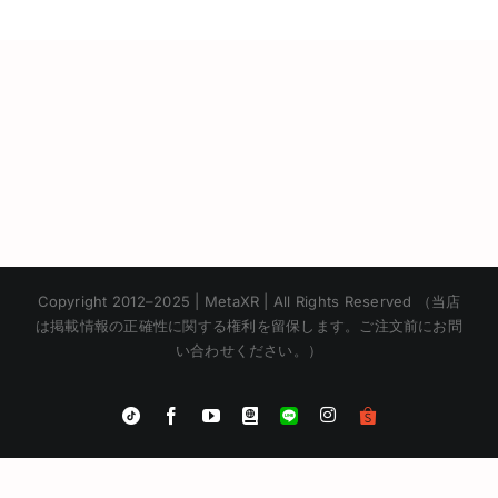
VR – วิถี
เถ้าแก่
Copyright 2012–2025 | MetaXR | All Rights Reserved （当店
は掲載情報の正確性に関する権利を留保します。ご注文前にお問
い合わせください。）
Instagram
Tiktok
Facebook
YouTube
Blogger
LINE
Shopee
Korean
App
Chinese
English