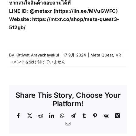
หากสนใจสินค้าสอบถามได้ที่
LINE ID: @metaxr (
https://lin.ee/MVuGWFC
)
Website:
https://mtxr.co/shop/meta-quest3-
512gb/
Meta
By
Kittiwat Arayachayakul
|
17 9月 2024
|
Meta Quest
,
VR
|
Ques
コメントを受け付けていません
3
กับ
อ
นาค
Share This Story, Choose Your
ของM
ปฏิวัติ
Platform!
โลก
อย่าง
Facebook
X
Reddit
LinkedIn
WhatsApp
Telegram
Tumblr
Pinterest
Vk
Xing
は
Email