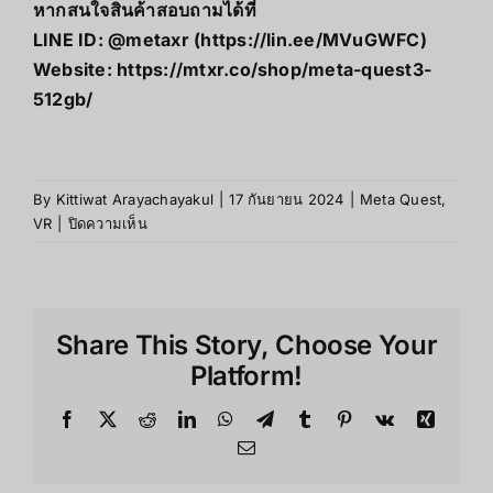
หากสนใจสินค้าสอบถามได้ที่
LINE ID: @metaxr (
https://lin.ee/MVuGWFC
)
Website:
https://mtxr.co/shop/meta-quest3-
512gb/
By
Kittiwat Arayachayakul
|
17 กันยายน 2024
|
Meta Quest
,
บน
VR
|
ปิดความเห็น
Meta
Quest
3
กับ
Share This Story, Choose Your
อ
นาค
Platform!
ของMetaverse:จะ
ปฏิวัติ
Facebook
X
Reddit
LinkedIn
WhatsApp
Telegram
Tumblr
Pinterest
Vk
Xing
โลก
Email
อย่างไร?