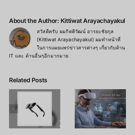
About the Author:
Kittiwat Arayachayakul
สวัสดีครับ ผมกิตติวัฒน์ อารยะชัยกุล
(Kittiwat Arayachayakul) ผมทำหน้าที่
ในการแผยแพร่ข่าวสารต่างๆ เกี่ยวกับด้าน
IT และ ด้านอื่นๆอีกมากมาย
Related Posts
เคล็ดลับ การ
เพิ่ม
R
อาชีพใน
ประสิทธิภาพ
ร
Metaverse:
การเรียนรู้
โอกาสทองที่
ของพนักงาน
คุณเตรียมตัว
ด้วย
S
ได้ตั้งแต่วันนี้
เทคโนโลยี