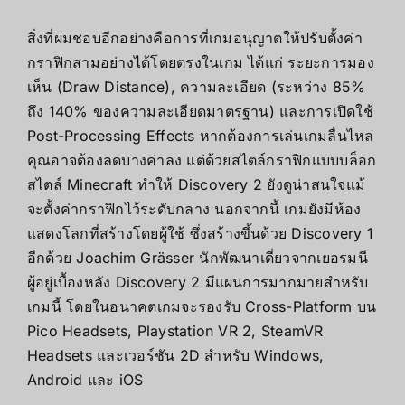
สิ่งที่ผมชอบอีกอย่างคือการที่เกมอนุญาตให้ปรับตั้งค่า
กราฟิกสามอย่างได้โดยตรงในเกม ได้แก่ ระยะการมอง
เห็น (Draw Distance), ความละเอียด (ระหว่าง 85%
ถึง 140% ของความละเอียดมาตรฐาน) และการเปิดใช้
Post-Processing Effects หากต้องการเล่นเกมลื่นไหล
คุณอาจต้องลดบางค่าลง แต่ด้วยสไตล์กราฟิกแบบบล็อก
สไตล์ Minecraft ทำให้ Discovery 2 ยังดูน่าสนใจแม้
จะตั้งค่ากราฟิกไว้ระดับกลาง นอกจากนี้ เกมยังมีห้อง
แสดงโลกที่สร้างโดยผู้ใช้ ซึ่งสร้างขึ้นด้วย Discovery 1
อีกด้วย Joachim Grässer นักพัฒนาเดี่ยวจากเยอรมนี
ผู้อยู่เบื้องหลัง Discovery 2 มีแผนการมากมายสำหรับ
เกมนี้ โดยในอนาคตเกมจะรองรับ Cross-Platform บน
Pico Headsets, Playstation VR 2, SteamVR
Headsets และเวอร์ชัน 2D สำหรับ Windows,
Android และ iOS