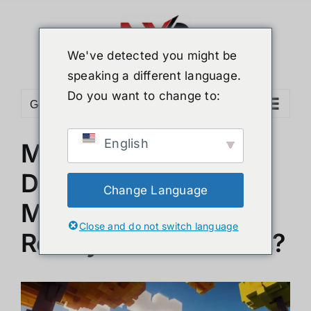
Skip
to
content
We've detected you might be
speaking a different language.
Do you want to change to:
Go to...
English
Meta Quest 3:
Discovery 2 เกม
Change Language
Minecraft แบบ Mixed
Close and do not switch language
Reality น่าสนใจแค่ไหน?