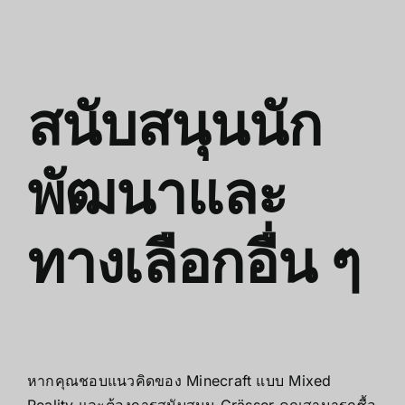
สนับสนุนนัก
พัฒนาและ
ทางเลือกอื่น ๆ
หากคุณชอบแนวคิดของ Minecraft แบบ Mixed