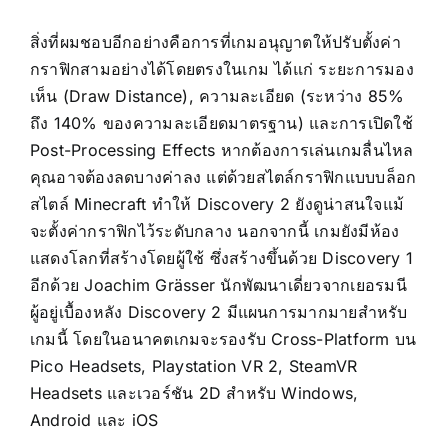
สิ่งที่ผมชอบอีกอย่างคือการที่เกมอนุญาตให้ปรับตั้งค่า
กราฟิกสามอย่างได้โดยตรงในเกม ได้แก่ ระยะการมอง
เห็น (Draw Distance), ความละเอียด (ระหว่าง 85%
ถึง 140% ของความละเอียดมาตรฐาน) และการเปิดใช้
Post-Processing Effects หากต้องการเล่นเกมลื่นไหล
คุณอาจต้องลดบางค่าลง แต่ด้วยสไตล์กราฟิกแบบบล็อก
สไตล์ Minecraft ทำให้ Discovery 2 ยังดูน่าสนใจแม้
จะตั้งค่ากราฟิกไว้ระดับกลาง นอกจากนี้ เกมยังมีห้อง
แสดงโลกที่สร้างโดยผู้ใช้ ซึ่งสร้างขึ้นด้วย Discovery 1
อีกด้วย Joachim Grässer นักพัฒนาเดี่ยวจากเยอรมนี
ผู้อยู่เบื้องหลัง Discovery 2 มีแผนการมากมายสำหรับ
เกมนี้ โดยในอนาคตเกมจะรองรับ Cross-Platform บน
Pico Headsets, Playstation VR 2, SteamVR
Headsets และเวอร์ชัน 2D สำหรับ Windows,
Android และ iOS