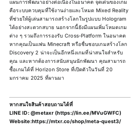
แผนการพัฒนาอย่างต่อเนื่องในอนาคต จุดเด่นของเกม
คือระบบควบคุมที่ใช้งานง่ายและโหมด Mixed Reality
ที่ช่วยให้ผู้เล่นสามารถสร้างโลกในรูปแบบ Hologram
ได้อย่างสะดวกสบาย นอกจากนี้ยังมีแผนเพิ่มโหมดเกม
ต่าง ๆ รวมถึงการรองรับ Cross-Platform ในอนาคต
หากคุณเป็นแฟน Minecraft หรือชื่นชอบเกมสร้างโลก
Discovery 2 น่าจะเป็นอีกหนึ่งเกมที่น่าสนใจสำหรับ
คุณ และหากต้องการสนับสนุนนักพัฒนา คุณสามารถ
ซื้อเกมได้ที่ Horizon Store ที่เปิดตัวในวันที่ 20
มกราคม 2025 ที่ผานมา
หากสนใจสินค้าสอบถามได้ที่
LINE ID: @metaxr (
https://lin.ee/MVuGWFC
)
Website:
https://mtxr.co/shop/meta-quest3/