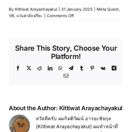
By
Kittiwat Arayachayakul
|
31 January 2025
|
Meta Quest
,
on
VR
,
แว่นตาอัจฉริยะ
|
Comments Off
Meta
Quest
3:
Discovery
Share This Story, Choose Your
2
เกม
Platform!
Minecraft
แบบ
Facebook
X
Reddit
LinkedIn
WhatsApp
Telegram
Tumblr
Pinterest
Vk
Xing
Mixed
Email
Reality
น่า
สนใจ
แค่
ไหน?
About the Author:
Kittiwat Arayachayakul
สวัสดีครับ ผมกิตติวัฒน์ อารยะชัยกุล
(Kittiwat Arayachayakul) ผมทำหน้าที่