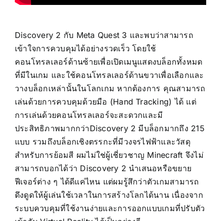
Discovery 2 กับ Meta Quest 3 และพบว่าสามารถ
เข้าใจการควบคุมได้อย่างรวดเร็ว โดยใช้
คอนโทรลเลอร์ด้านซ้ายเพื่อเปิดเมนูแสดงบล็อกทั้งหมด
ที่มีในเกม และใช้คอนโทรลเลอร์ด้านขวาเพื่อเลือกและ
วางบล็อกเหล่านั้นในโลกเกม หากต้องการ คุณสามารถ
เล่นด้วยการควบคุมด้วยมือ (Hand Tracking) ได้ แต่
การเล่นด้วยคอนโทรลเลอร์จะสะดวกและมี
ประสิทธิภาพมากกว่าDiscovery 2 มีบล็อกมากถึง 215
แบบ รวมถึงบล็อกเชิงตรรกะที่มีวงจรไฟฟ้าและวัสดุ
สำหรับการย้อมสี ผมไม่ใช่ผู้เชี่ยวชาญ Minecraft จึงไม่
สามารถบอกได้ว่า Discovery 2 นำเสนอหรือขยาย
ฟีเจอร์ต่าง ๆ ได้ดีแค่ไหน แต่ผมรู้สึกว่าตัวเกมสามารถ
ดึงดูดให้ผู้เล่นใช้เวลาในการสร้างโลกได้นาน เนื่องจาก
ระบบควบคุมที่ใช้งานง่ายและการออกแบบเกมที่ปรับตัว