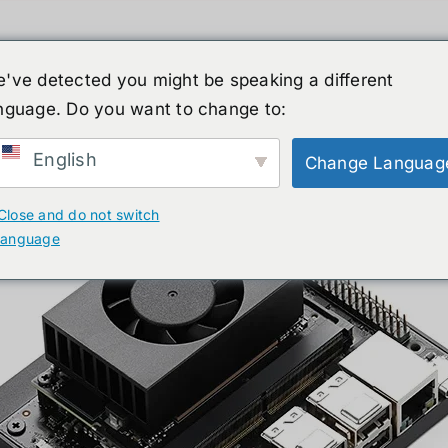
've detected you might be speaking a different
nguage. Do you want to change to:
ーマノイド
ニュース
サービス
ショップ
English
Change Languag
Close and do not switch
language