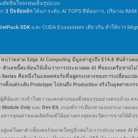
ตัดสินใจลงทุนเต็มรูปแบบ
จาก
3 ปัจจัยหลัก
ได้แก่ ระดับ AI TOPS ที่ต้องการ, ปริมาณ RAM
JetPack SDK
และ CUDA Ecosystem เดียวกัน ทำให้การ Migrati
พบว่าตลาด Edge AI Computing มีมูลค่าสูงถึง
$14.8 พันล้านดอ
 ตัวเลขนี้สะท้อนให้เห็นว่าการประมวลผล AI ที่ขอบเครือข่ายไม่
 Series
คือหนึ่งในแพลตฟอร์มที่อยู่ตรงกลางของการเปลี่ยนแปล
รตั้งแต่ระดับ Prototype ไปจนถึง Production จริงในอุตสาหกรรม
้ที่ต้องการเข้าใจความแตกต่างของทั้งสองรุ่นอย่างครบถ้วน ครอ
บ
Module Only
และ
Dev Kit
, เกณฑ์การเลือกตามงบประมาณและ S
่อสารคุณค่าของผลิตภัณฑ์ได้อย่างตรงจุดและปิดการขายได้มีประส
ดอยู่แค่ในดาต้าเซ็นเตอร์ขนาดใหญ่อีกต่อไป การประมวลผล AI ที่ข