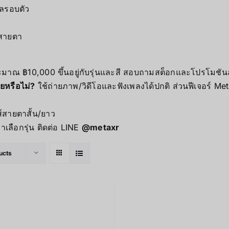
ูลรอบตัว
ู
์สายตา
ะมาณ ฿10,000 ขึ้นอยู่กับรุ่นและสี สอบถามสต็อกและโปรโมชัน
ยหรือไม่?
ใช้ถ่ายภาพ/วิดีโอและฟังเพลงได้ปกติ ส่วนฟีเจอร์ M
ส์สายตาสั้น/ยาว
าเลือกรุ่น ติดต่อ LINE
@metaxr
ucts