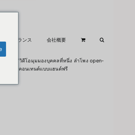
クリアランス
会社概要
e
่ายภาพ/วิดีโอมุมมองบุคคลที่หนึ่ง ลำโพง open-
ี่อยากถ่ายคอนเทนต์แบบแฮนด์ฟรี