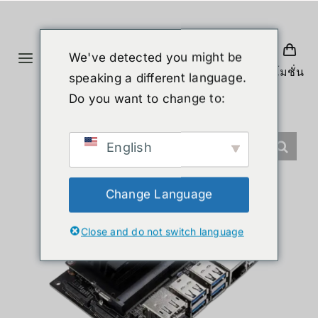
Skip
to
content
We've detected you might be
Toggle
โปรโมชั่น
speaking a different language.
Navigation
ホーム
Do you want to change to:
製品
English
ヒューマノイド
Change Language
Close and do not switch language
ニュース
サービス