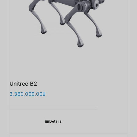
Unitree B2
3,360,000.00
฿
Details