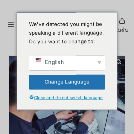
Skip
to
content
We've detected you might be
Toggle
โปรโมชั่น
speaking a different language.
Navigation
ホーム
Do you want to change to:
製品
English
ヒューマノイド
Change Language
Close and do not switch language
ニュース
サービス