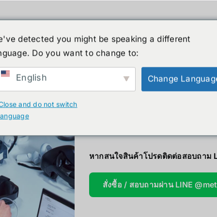
人形机器人
新闻
服务
商店
清仓
've detected you might be speaking a different
nguage. Do you want to change to:
English
Change Languag
XR
B. Smart Glasses &
GP
VR Control 
Wearables
Close and do not switch
Bestseller 
language
ty)
Ray-Ban Meta Glasses
Bestseller
Xreal
VGA Card
หากสนใจสินค้าโปรดติดต่อสอบถาม 
y)
Microsoft Hololens 2
Supermicro
สั่งซื้อ / สอบถามผ่าน LINE @me
ccessories
Computer Vi