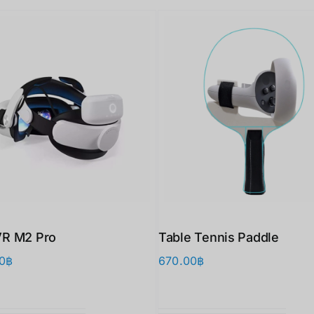
R M2 Pro
Table Tennis Paddle
0
฿
670.00
฿