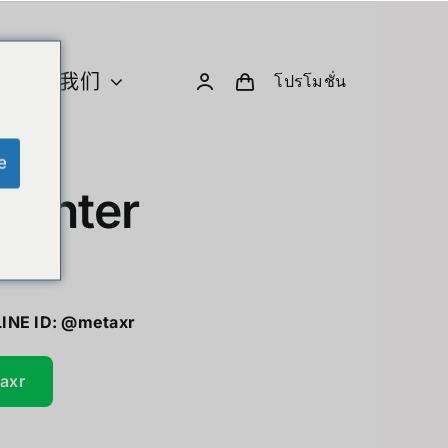
关于我们
โปรโมชั่น
e
U 与计算
创意小工具与机器人
Center
Computer & Peripherals
Unitree-Humanoid
型号比较 – Unitree 人形机器人
Robodog
LINE ID:
@metaxr
Insta360
 GPU Server
taxr
Drone
sion Hardware