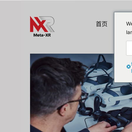
Skip
to
content
首页
产品
We
la
热门小工具
A. VR / AR / 
Devices
Promotion
VR (Virtual Reali
Flipper Zero 替代方案
AR/MR
MR (Mixed Realit
Quest & Quest A
Apple Vision Pro