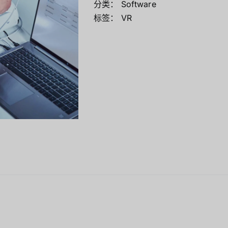
分类：
Software
Mini/Micro 
标签：
VR
AOOSTAR
Wireless Re